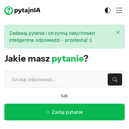
Zadawaj pytania i otrzymuj natychmiast
inteligentne odpowiedzi - przetestuj! :)
Jakie masz
pytanie
?
lub
Zadaj pytanie