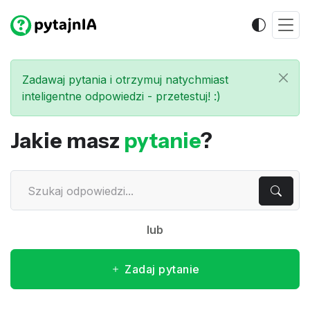
Zadawaj pytania i otrzymuj natychmiast
inteligentne odpowiedzi - przetestuj! :)
Jakie masz
pytanie
?
lub
Zadaj pytanie