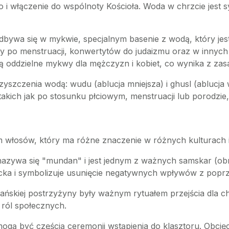
 i włączenie do wspólnoty Kościoła. Woda w chrzcie jest 
 odbywa się w mykwie, specjalnym basenie z wodą, który je
ty po menstruacji, konwertytów do judaizmu oraz w innyc
 oddzielne mykwy dla mężczyzn i kobiet, co wynika z zasad 
czyszczenia wodą: wudu (ablucja mniejsza) i ghusl (ablucja w
kich jak po stosunku płciowym, menstruacji lub porodzie,
m włosów, który ma różne znaczenie w różnych kulturach i 
nazywa się "mundan" i jest jednym z ważnych samskar (obrz
ecka i symbolizuje usunięcie negatywnych wpływów z poprz
iańskiej postrzyżyny były ważnym rytuałem przejścia dla 
 ról społecznych.
gą być częścią ceremonii wstąpienia do klasztoru. Obcię