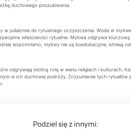
cieżkę duchowego poszukiwania.
 w judaizmie do rytualnego oczyszczenia. Woda w mykwie
ej specjalne właściwości rytualne. Mykwa odgrywa kluczową 
śniej wspomniano, mykwy nie są koedukacyjne; istnieją od
tóre odgrywają istotną rolę w wielu religiach i kulturach. K
rnym w ich duchowej podróży. Zrozumienie tych rytuałów p
i.
Podziel się z innymi: