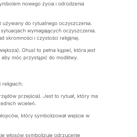
symbolem nowego życia i odrodzenia
st używany do rytualnego oczyszczenia.
h sytuacjach wymagających oczyszczenia.
skromności i czystości religijnej.
iększa). Ghusl to pełna kąpiel, która jest
 aby móc przystąpić do modlitwy.
religiach:
ędów przejścia). Jest to rytuał, który ma
ednich wcieleń.
chłopców, który symbolizował wejście w
cie włosów symbolizuje odrzucenie