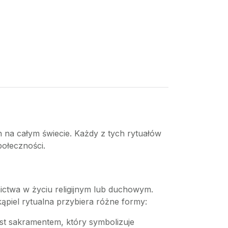
h na całym świecie. Każdy z tych rytuałów
połeczności.
nictwa w życiu religijnym lub duchowym.
kąpiel rytualna przybiera różne formy:
jest sakramentem, który symbolizuje