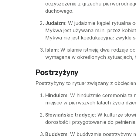
oczyszczenie z grzechu pierworodnego
duchowego.
Judaizm
: W judaizmie kąpiel rytualna
Mykwa jest używana m.in. przez kobie
Mykwa nie jest koedukacyjna; zwykle są
Islam
: W islamie istnieją dwa rodzaje o
wymagana w określonych sytuacjach, ta
Postrzyżyny
Postrzyżyny to rytuał związany z obcięcie
Hinduizm
: W hinduizmie ceremonia ta 
miejsce w pierwszych latach życia dzi
Słowiańskie tradycje
: W kulturze słow
dorosłość i przygotowanie do pełnienia
Buddyzm
: W buddyzmie postrzyżyny mo