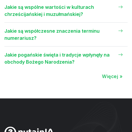
Jakie są wspólne wartości w kulturach
chrześcijańskiej i muzułmańskiej?
Jakie są współczesne znaczenia terminu
numerariusz?
Jakie pogańskie święta i tradycje wpłynęły na
obchody Bożego Narodzenia?
Więcej »