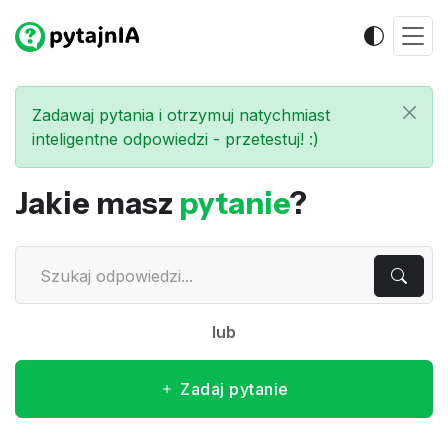
Zadawaj pytania i otrzymuj natychmiast
inteligentne odpowiedzi - przetestuj! :)
Jakie masz
pytanie
?
lub
Zadaj pytanie