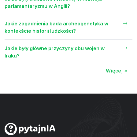
parlamentaryzmu w Anglii?
Jakie zagadnienia bada archeogenetyka w
kontekście historii ludzkości?
Jakie były główne przyczyny obu wojen w
Iraku?
Więcej »