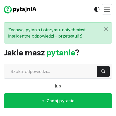
Zadawaj pytania i otrzymuj natychmiast
inteligentne odpowiedzi - przetestuj! :)
Jakie masz
pytanie
?
lub
Zadaj pytanie