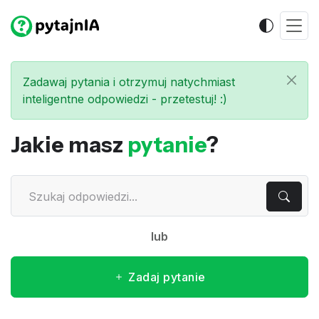
Zadawaj pytania i otrzymuj natychmiast
inteligentne odpowiedzi - przetestuj! :)
Jakie masz
pytanie
?
lub
Zadaj pytanie