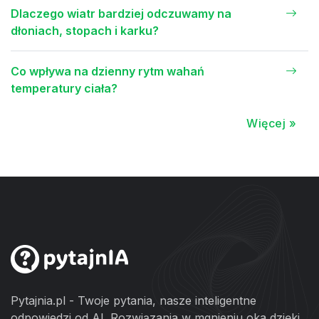
Dlaczego wiatr bardziej odczuwamy na
dłoniach, stopach i karku?
Co wpływa na dzienny rytm wahań
temperatury ciała?
Więcej »
Pytajnia.pl - Twoje pytania, nasze inteligentne
odpowiedzi od AI. Rozwiązania w mgnieniu oka dzięki