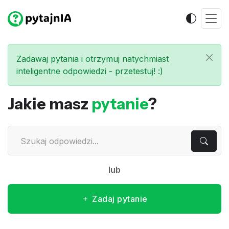
Zadawaj pytania i otrzymuj natychmiast
inteligentne odpowiedzi - przetestuj! :)
Jakie masz
pytanie
?
lub
Zadaj pytanie