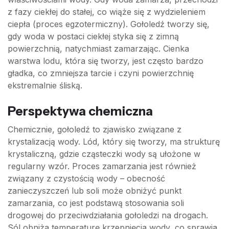
z fazy ciekłej do stałej, co wiąże się z wydzieleniem
ciepła (proces egzotermiczny). Gołoledź tworzy się,
gdy woda w postaci ciekłej styka się z zimną
powierzchnią, natychmiast zamarzając. Cienka
warstwa lodu, która się tworzy, jest często bardzo
gładka, co zmniejsza tarcie i czyni powierzchnię
ekstremalnie śliską.
Perspektywa chemiczna
Chemicznie, gołoledź to zjawisko związane z
krystalizacją wody. Lód, który się tworzy, ma strukturę
krystaliczną, gdzie cząsteczki wody są ułożone w
regularny wzór. Proces zamarzania jest również
związany z czystością wody – obecność
zanieczyszczeń lub soli może obniżyć punkt
zamarzania, co jest podstawą stosowania soli
drogowej do przeciwdziałania gołoledzi na drogach.
Sól obniża temperaturę krzepnięcia wody, co sprawia,