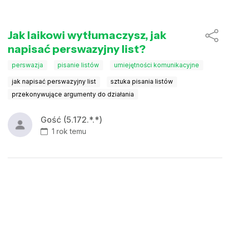
Jak laikowi wytłumaczysz, jak
napisać perswazyjny list?
perswazja
pisanie listów
umiejętności komunikacyjne
jak napisać perswazyjny list
sztuka pisania listów
przekonywujące argumenty do działania
Gość (5.172.*.*)
1 rok temu