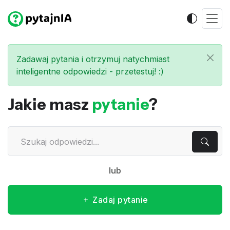
Zadawaj pytania i otrzymuj natychmiast
inteligentne odpowiedzi - przetestuj! :)
Jakie masz
pytanie
?
lub
Zadaj pytanie