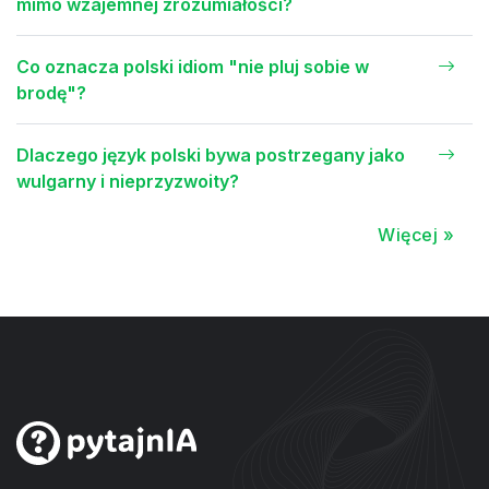
mimo wzajemnej zrozumiałości?
Co oznacza polski idiom "nie pluj sobie w
brodę"?
Dlaczego język polski bywa postrzegany jako
wulgarny i nieprzyzwoity?
Więcej »