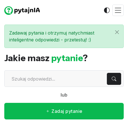
Zadawaj pytania i otrzymuj natychmiast
inteligentne odpowiedzi - przetestuj! :)
Jakie masz
pytanie
?
lub
Zadaj pytanie