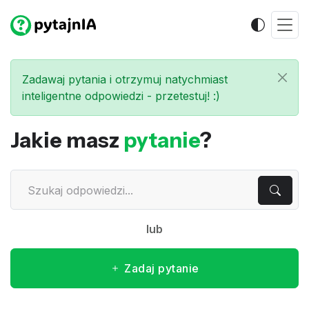
Zadawaj pytania i otrzymuj natychmiast
inteligentne odpowiedzi - przetestuj! :)
Jakie masz
pytanie
?
lub
Zadaj pytanie