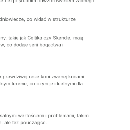
są one bezpośrednim odwzorowaniem żadnego
edniowiecze, co widać w strukturze
y, takie jak Celtika czy Skandia, mają
w, co dodaje serii bogactwa i
a prawdziwej rasie koni zwanej kucami
dnym terenie, co czyni je idealnymi dla
salnymi wartościami i problemami, takimi
e, ale też pouczające.