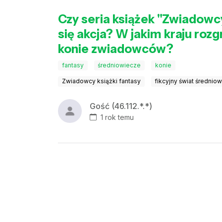
Czy seria książek "Zwiadowcy
się akcja? W jakim kraju rozg
konie zwiadowców?
fantasy
średniowiecze
konie
Zwiadowcy książki fantasy
fikcyjny świat średnio
Gość (46.112.*.*)
1 rok temu