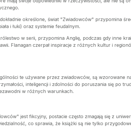
które mają swoje odpowiedniki w rzeczywistości, ale nie 
rycznego.
to dokładnie określone, świat "Zwiadowców" przypomina śr
biała i łuki) oraz systemie feudalnym.
rólestwo w serii, przypomina Anglię, podczas gdy inne krain
awii. Flanagan czerpał inspiracje z różnych kultur i regionó
zczególności te używane przez zwiadowców, są wzorowane n
zymałości, inteligencji i zdolności do poruszania się po tru
niezawodni w różnych warunkach.
owców" jest fikcyjny, postacie często zmagają się z uniwer
iedzialność, co sprawia, że książki są nie tylko przygodow