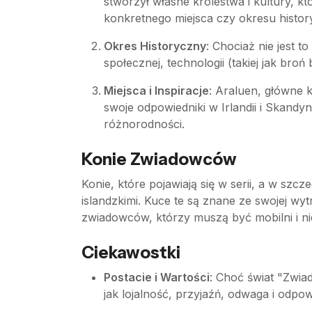
stworzył własne królestwa i kultury, 
konkretnego miejsca czy okresu histo
Okres Historyczny
: Chociaż nie jest 
społecznej, technologii (takiej jak broń 
Miejsca i Inspiracje
: Araluen, główne k
swoje odpowiedniki w Irlandii i Skandyn
różnorodności.
Konie Zwiadowców
Konie, które pojawiają się w serii, a w s
islandzkimi. Kuce te są znane ze swojej wytr
zwiadowców, którzy muszą być mobilni i 
Ciekawostki
Postacie i Wartości
: Choć świat "Zwiad
jak lojalność, przyjaźń, odwaga i odpow