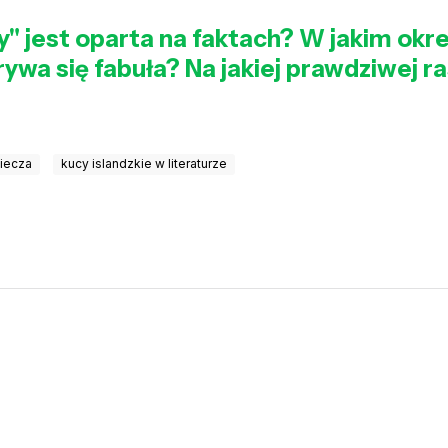
" jest oparta na faktach? W jakim okr
rywa się fabuła? Na jakiej prawdziwej r
wiecza
kucy islandzkie w literaturze