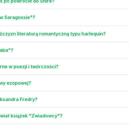
s po powrocie do Shire?
 w Saragossie"?
czyzn literaturą romantyczną typu harlequin?
baba"?
ne w poezji i twórczości?
owy ezopowej?
eksandra Fredry?
 świat książek "Zwiadowcy"?