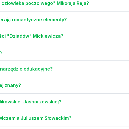
 człowieka poczciwego" Mikołaja Reja?
erają romantyczne elementy?
ęści "Dziadów" Mickiewicza?
”?
 narzędzie edukacyjne?
iej znany?
likowskiej-Jasnorzewskiej?
ewiczem a Juliuszem Słowackim?