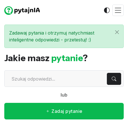
Zadawaj pytania i otrzymuj natychmiast
inteligentne odpowiedzi - przetestuj! :)
Jakie masz
pytanie
?
lub
Zadaj pytanie