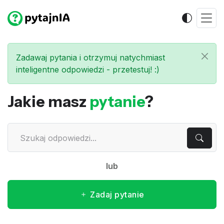
Zadawaj pytania i otrzymuj natychmiast
inteligentne odpowiedzi - przetestuj! :)
Jakie masz
pytanie
?
lub
Zadaj pytanie