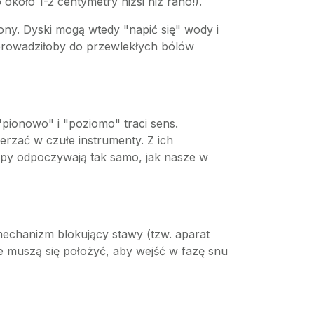
 około 1-2 centymetry niżsi niż rano!).
ony. Dyski mogą wtedy "napić się" wody i
oprowadziłoby do przewlekłych bólów
"pionowo" i "poziomo" traci sens.
erzać w czułe instrumenty. Z ich
łupy odpoczywają tak samo, jak nasze w
mechanizm blokujący stawy (tzw. aparat
ie muszą się położyć, aby wejść w fazę snu