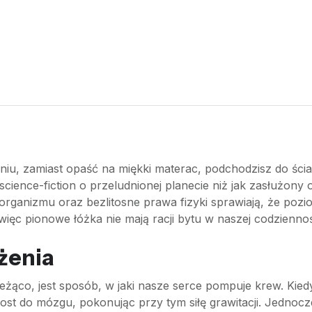
u, zamiast opaść na miękki materac, podchodzisz do ściany
mu science-fiction o przeludnionej planecie niż jak zasłużo
organizmu oraz bezlitosne prawa fizyki sprawiają, że pozi
więc pionowe łóżka nie mają racji bytu w naszej codzienno
ążenia
żąco, jest sposób, w jaki nasze serce pompuje krew. Kie
t do mózgu, pokonując przy tym siłę grawitacji. Jednocz