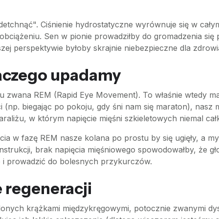
etchnąć". Ciśnienie hydrostatyczne wyrównuje się w całym 
bciążeniu. Sen w pionie prowadziłby do gromadzenia się p
zej perspektywie byłoby skrajnie niebezpieczne dla zdrowi
dlaczego upadamy
u zwana REM (Rapid Eye Movement). To właśnie wtedy mam
i (np. biegając po pokoju, gdy śni nam się maraton), nasz 
raliżu, w którym napięcie mięśni szkieletowych niemal całk
a w fazę REM nasze kolana po prostu by się ugięły, a my 
nstrukcji, brak napięcia mięśniowego spowodowałby, że gł
e i prowadzić do bolesnych przykurczów.
 regeneracji
elonych krążkami międzykręgowymi, potocznie zwanymi dys