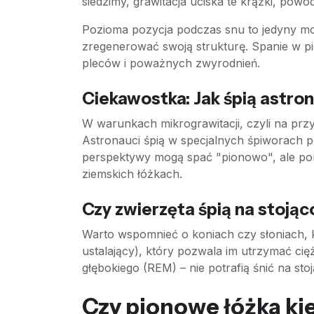
siedzimy, grawitacja uciska te krążki, powo
Pozioma pozycja podczas snu to jedyny mom
zregenerować swoją strukturę. Spanie w pi
pleców i poważnych zwyrodnień.
Ciekawostka: Jak śpią astro
W warunkach mikrograwitacji, czyli na przy
Astronauci śpią w specjalnych śpiworach pr
perspektywy mogą spać "pionowo", ale ponie
ziemskich łóżkach.
Czy zwierzęta śpią na stojąc
Warto wspomnieć o koniach czy słoniach, k
ustalający), który pozwala im utrzymać ci
głębokiego (REM) – nie potrafią śnić na stoj
Czy pionowe łóżka kie