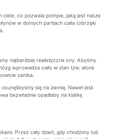
ciele, co pozwala pompie, jaką jest nasze
łynów w dolnych partiach ciała (obrzęki
a.
y najbardziej realistyczne sny. Abyśmy
mózg wprowadza ciało w stan tzw. atonii
owicie zanika.
osunęlibyśmy się na ziemię. Nawet jeśli
owa bezwładnie opadłaby na klatkę
kami. Przez cały dzień, gdy chodzimy lub