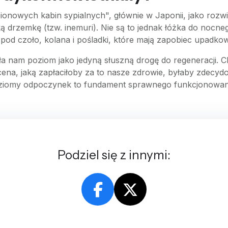
"pionowych kabin sypialnych", głównie w Japonii, jako rozw
ką drzemkę (tzw. inemuri). Nie są to jednak łóżka do nocn
d czoło, kolana i pośladki, które mają zapobiec upadkow
 nam poziom jako jedyną słuszną drogę do regeneracji. 
na, jaką zapłaciłoby za to nasze zdrowie, byłaby zdecydow
poziomy odpoczynek to fundament sprawnego funkcjonowan
Podziel się z innymi: