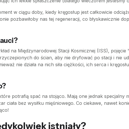
dując ich lekkie spłaszczenie (dlatego wieczorem jesteśmy o
ent w ciągu doby, kiedy kręgosłup jest całkowicie odciąż
onie pozbawiłoby nas tej regeneracji, co błyskawicznie d
nauci?
kład na Międzynarodowej Stacji Kosmicznej (ISS), pojęcie 
zyczepionych do ścian, aby nie dryfować po stacji i nie ud
waż nie działa na nich siła ciężkości, ich serca i kręgos
o?
tóre potrafią spać na stojąco. Mają one jednak specjalny 
ężar ciała bez wysiłku mięśniowego. Co ciekawe, nawet kon
ąco!
dykolwiek istniały?