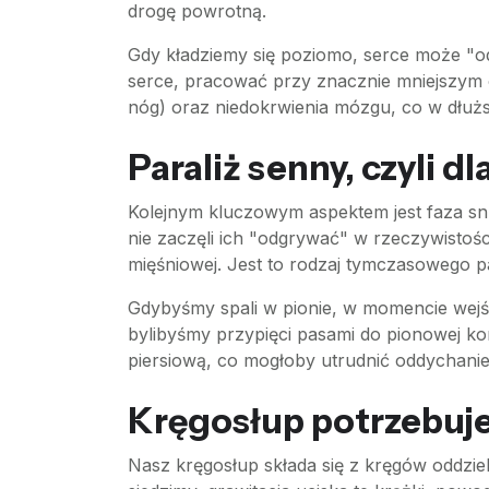
drogę powrotną.
Gdy kładziemy się poziomo, serce może "od
serce, pracować przy znacznie mniejszym o
nóg) oraz niedokrwienia mózgu, co w dłużs
Paraliż senny, czyli 
Kolejnym kluczowym aspektem jest faza sn
nie zaczęli ich "odgrywać" w rzeczywistośc
mięśniowej. Jest to rodzaj tymczasowego pa
Gdybyśmy spali w pionie, w momencie wejści
bylibyśmy przypięci pasami do pionowej ko
piersiową, co mogłoby utrudnić oddychani
Kręgosłup potrzebuje
Nasz kręgosłup składa się z kręgów oddzi