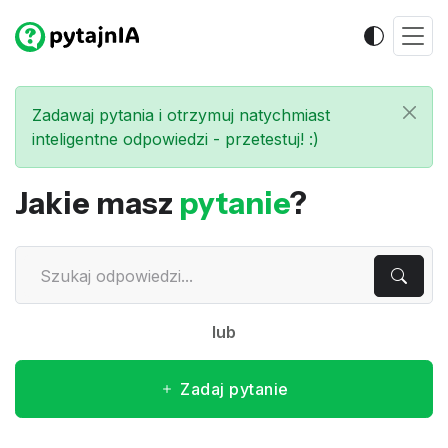
Zadawaj pytania i otrzymuj natychmiast
inteligentne odpowiedzi - przetestuj! :)
Jakie masz
pytanie
?
lub
Zadaj pytanie