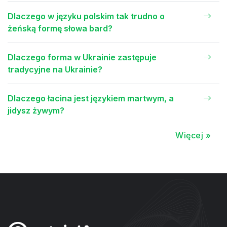
Dlaczego w języku polskim tak trudno o
żeńską formę słowa bard?
Dlaczego forma w Ukrainie zastępuje
tradycyjne na Ukrainie?
Dlaczego łacina jest językiem martwym, a
jidysz żywym?
Więcej »