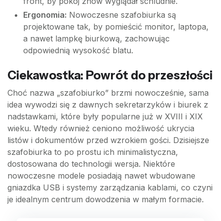
front, by pokój znów wyglądał schludnie.
Ergonomia:
Nowoczesne szafobiurka są
projektowane tak, by pomieścić monitor, laptopa,
a nawet lampkę biurkową, zachowując
odpowiednią wysokość blatu.
Ciekawostka: Powrót do przeszłości
Choć nazwa „szafobiurko” brzmi nowocześnie, sama
idea wywodzi się z dawnych sekretarzyków i biurek z
nadstawkami, które były popularne już w XVIII i XIX
wieku. Wtedy również ceniono możliwość ukrycia
listów i dokumentów przed wzrokiem gości. Dzisiejsze
szafobiurka to po prostu ich minimalistyczna,
dostosowana do technologii wersja. Niektóre
nowoczesne modele posiadają nawet wbudowane
gniazdka USB i systemy zarządzania kablami, co czyni
je idealnym centrum dowodzenia w małym formacie.