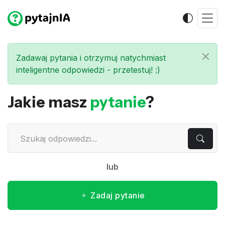
Zadawaj pytania i otrzymuj natychmiast
inteligentne odpowiedzi - przetestuj! :)
Jakie masz
pytanie
?
lub
Zadaj pytanie