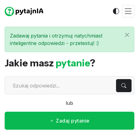
Zadawaj pytania i otrzymuj natychmiast
inteligentne odpowiedzi - przetestuj! :)
Jakie masz
pytanie
?
lub
Zadaj pytanie