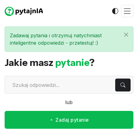
Zadawaj pytania i otrzymuj natychmiast
inteligentne odpowiedzi - przetestuj! :)
Jakie masz
pytanie
?
lub
Zadaj pytanie