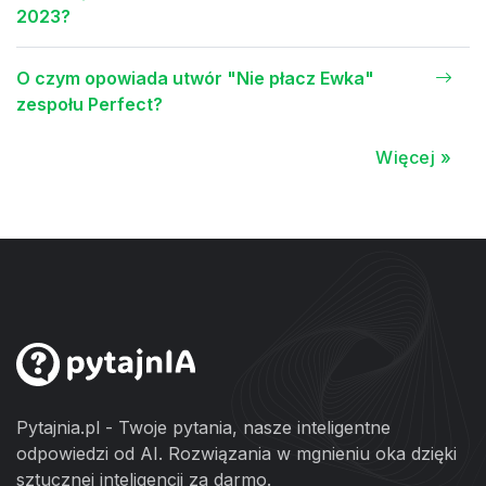
2023?
O czym opowiada utwór "Nie płacz Ewka"
zespołu Perfect?
Więcej »
Pytajnia.pl - Twoje pytania, nasze inteligentne
odpowiedzi od AI. Rozwiązania w mgnieniu oka dzięki
sztucznej inteligencji za darmo.