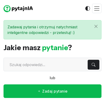
Zadawaj pytania i otrzymuj natychmiast
inteligentne odpowiedzi - przetestuj! :)
Jakie masz
pytanie
?
lub
Zadaj pytanie