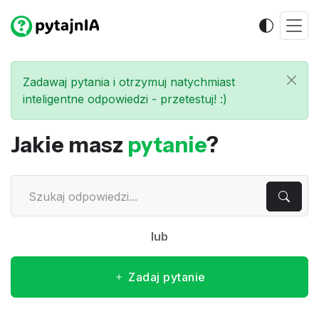
Zadawaj pytania i otrzymuj natychmiast
inteligentne odpowiedzi - przetestuj! :)
Jakie masz
pytanie
?
lub
Zadaj pytanie