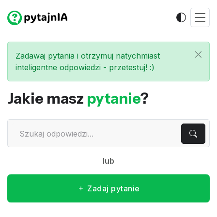
Zadawaj pytania i otrzymuj natychmiast
inteligentne odpowiedzi - przetestuj! :)
Jakie masz
pytanie
?
lub
Zadaj pytanie