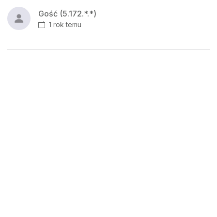
Gość (5.172.*.*)
1 rok temu