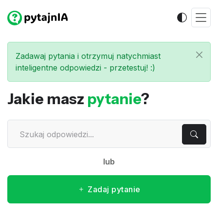
Zadawaj pytania i otrzymuj natychmiast
inteligentne odpowiedzi - przetestuj! :)
Jakie masz
pytanie
?
lub
Zadaj pytanie