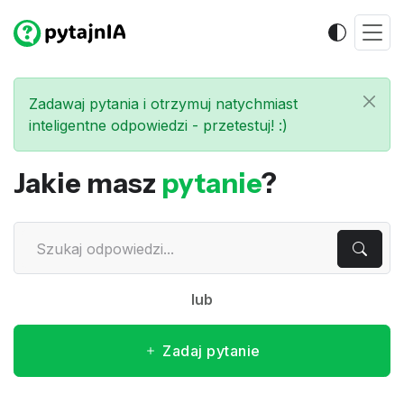
Zadawaj pytania i otrzymuj natychmiast
inteligentne odpowiedzi - przetestuj! :)
Jakie masz
pytanie
?
lub
Zadaj pytanie