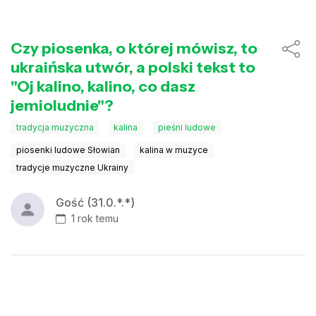
Czy piosenka, o której mówisz, to
ukraińska utwór, a polski tekst to
"Oj kalino, kalino, co dasz
jemioludnie"?
tradycja muzyczna
kalina
pieśni ludowe
piosenki ludowe Słowian
kalina w muzyce
tradycje muzyczne Ukrainy
Gość (31.0.*.*)
1 rok temu