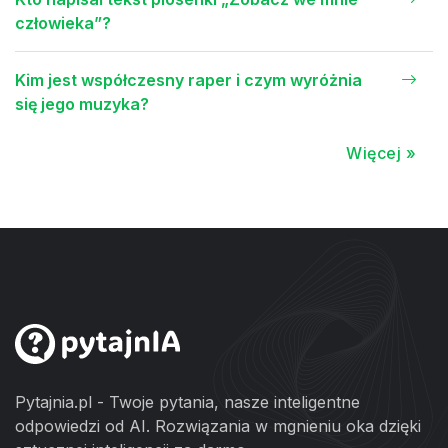
człowieka”?
Kim jest współczesny raper i czym wyróżnia
się jego muzyka?
Więcej »
Pytajnia.pl - Twoje pytania, nasze inteligentne
odpowiedzi od AI. Rozwiązania w mgnieniu oka dzięki