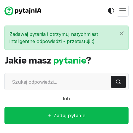
Zadawaj pytania i otrzymuj natychmiast
inteligentne odpowiedzi - przetestuj! :)
Jakie masz
pytanie
?
lub
Zadaj pytanie