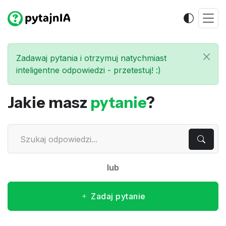
Zadawaj pytania i otrzymuj natychmiast
inteligentne odpowiedzi - przetestuj! :)
Jakie masz
pytanie
?
lub
Zadaj pytanie