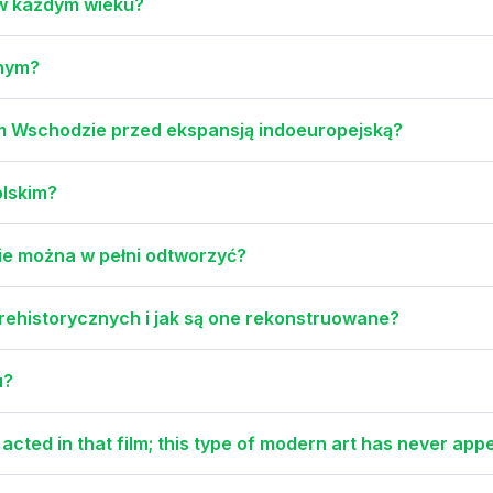
 w każdym wieku?
rnym?
kim Wschodzie przed ekspansją indoeuropejską?
olskim?
nie można w pełni odtworzyć?
rehistorycznych i jak są one rekonstruowane?
u?
acted in that film; this type of modern art has never app