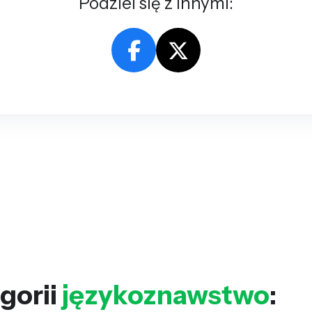
Podziel się z innymi:
gorii
językoznawstwo
: