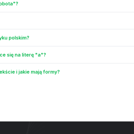
robota"?
yku polskim?
e się na literę "a"?
kście i jakie mają formy?