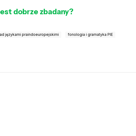
 jest dobrze zbadany?
ad językami praindoeuropejskimi
fonologia i gramatyka PIE