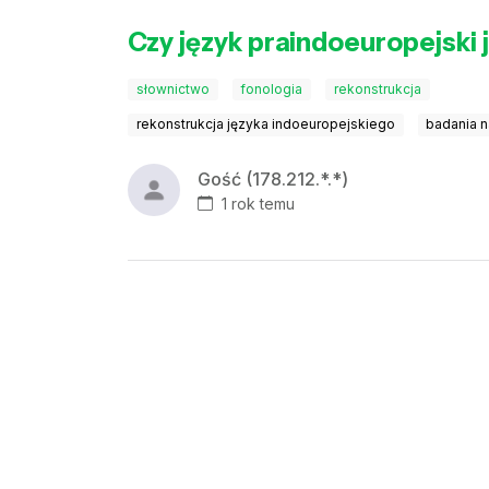
Czy język praindoeuropejski
słownictwo
fonologia
rekonstrukcja
rekonstrukcja języka indoeuropejskiego
badania n
Gość (178.212.*.*)
1 rok temu