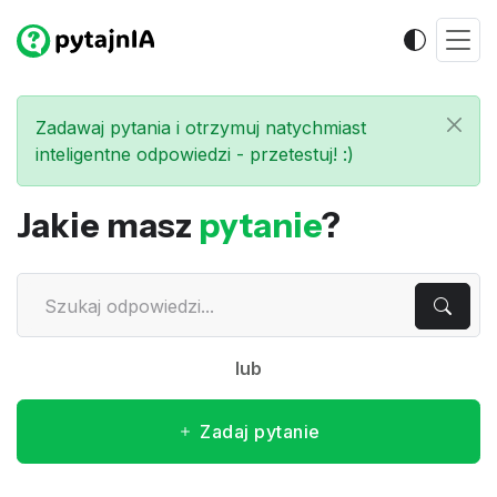
Zadawaj pytania i otrzymuj natychmiast
inteligentne odpowiedzi - przetestuj! :)
Jakie masz
pytanie
?
lub
Zadaj pytanie