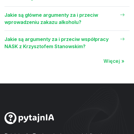
Jakie są główne argumenty za i przeciw
wprowadzeniu zakazu alkoholu?
Jakie są argumenty za i przeciw współpracy
NASK z Krzysztofem Stanowskim?
Więcej »