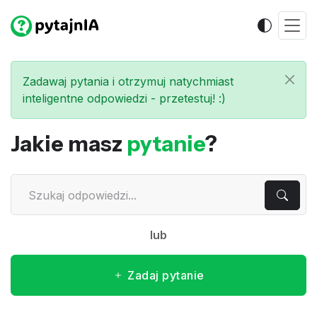
Zadawaj pytania i otrzymuj natychmiast
inteligentne odpowiedzi - przetestuj! :)
Jakie masz
pytanie
?
lub
Zadaj pytanie