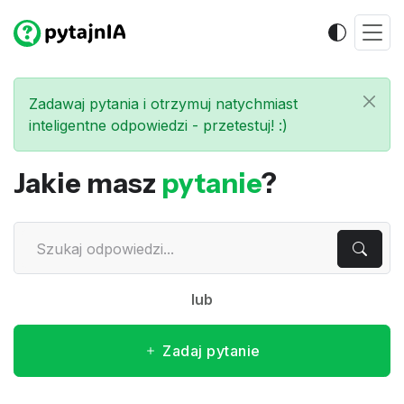
Zadawaj pytania i otrzymuj natychmiast
inteligentne odpowiedzi - przetestuj! :)
Jakie masz
pytanie
?
lub
Zadaj pytanie