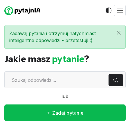
Zadawaj pytania i otrzymuj natychmiast
inteligentne odpowiedzi - przetestuj! :)
Jakie masz
pytanie
?
lub
Zadaj pytanie