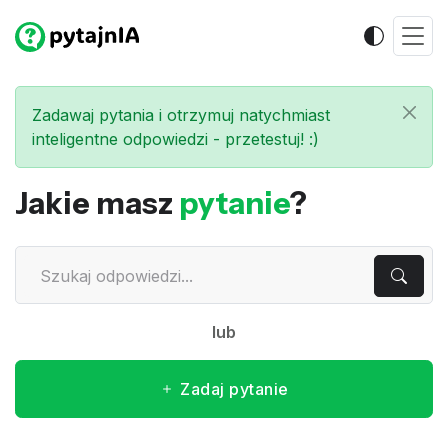
Zadawaj pytania i otrzymuj natychmiast
inteligentne odpowiedzi - przetestuj! :)
Jakie masz
pytanie
?
lub
Zadaj pytanie