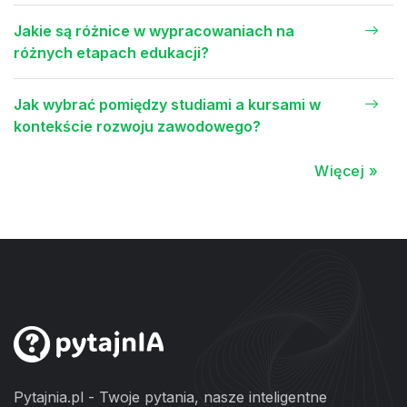
Jakie są różnice w wypracowaniach na
różnych etapach edukacji?
Jak wybrać pomiędzy studiami a kursami w
kontekście rozwoju zawodowego?
Więcej »
Pytajnia.pl - Twoje pytania, nasze inteligentne