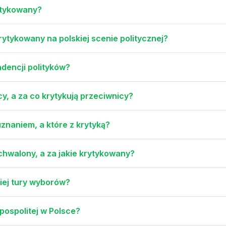
rytykowany?
rytykowany na polskiej scenie politycznej?
adencji polityków?
cy, a za co krytykują przeciwnicy?
uznaniem, a które z krytyką?
chwalony, a za jakie krytykowany?
iej tury wyborów?
pospolitej w Polsce?