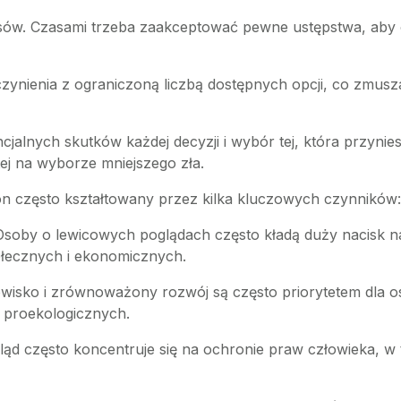
isów. Czasami trzeba zaakceptować pewne ustępstwa, aby 
zynienia z ograniczoną liczbą dostępnych opcji, co zmusz
ncjalnych skutków każdej decyzji i wybór tej, która przynie
ej na wyborze mniejszego zła.
 on często kształtowany przez kilka kluczowych czynników:
 Osoby o lewicowych poglądach często kładą duży nacisk n
ołecznych i ekonomicznych.
owisko i zrównoważony rozwój są często priorytetem dla o
k proekologicznych.
ląd często koncentruje się na ochronie praw człowieka, w 