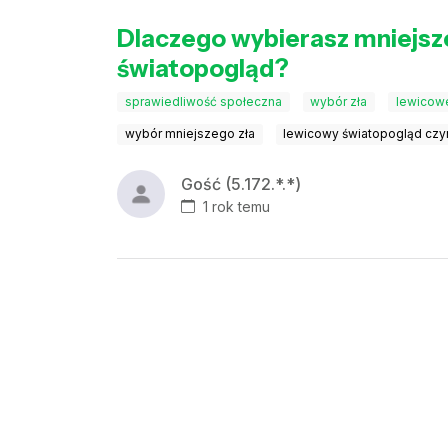
Dlaczego wybierasz mniejsze
światopogląd?
sprawiedliwość społeczna
wybór zła
lewicowe
wybór mniejszego zła
lewicowy światopogląd czy
Gość (5.172.*.*)
1 rok temu