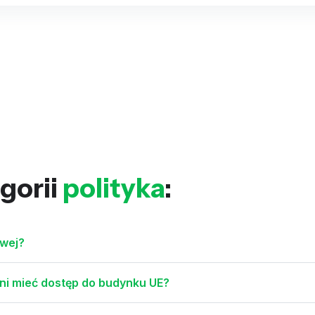
gorii
polityka
:
owej?
nni mieć dostęp do budynku UE?