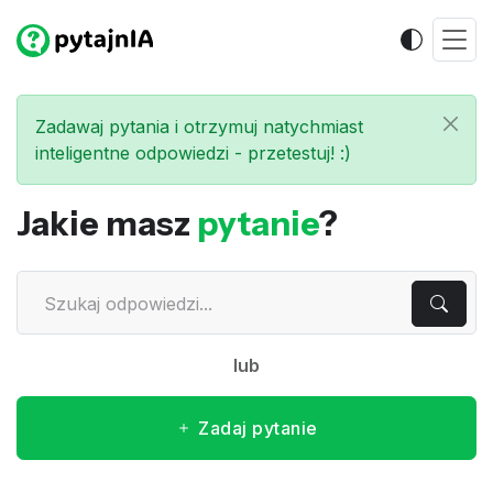
Zadawaj pytania i otrzymuj natychmiast
inteligentne odpowiedzi - przetestuj! :)
Jakie masz
pytanie
?
lub
Zadaj pytanie