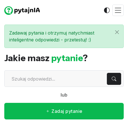
Zadawaj pytania i otrzymuj natychmiast
inteligentne odpowiedzi - przetestuj! :)
Jakie masz
pytanie
?
lub
Zadaj pytanie