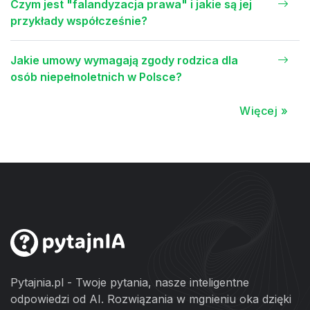
Czym jest "falandyzacja prawa" i jakie są jej
przykłady współcześnie?
Jakie umowy wymagają zgody rodzica dla
osób niepełnoletnich w Polsce?
Więcej »
Pytajnia.pl - Twoje pytania, nasze inteligentne
odpowiedzi od AI. Rozwiązania w mgnieniu oka dzięki