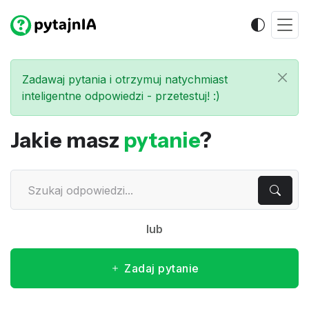
Zadawaj pytania i otrzymuj natychmiast
inteligentne odpowiedzi - przetestuj! :)
Jakie masz
pytanie
?
lub
Zadaj pytanie