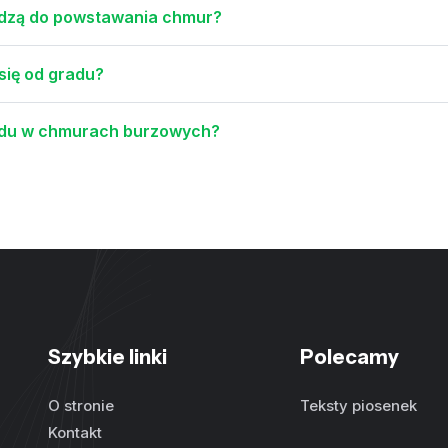
adzą do powstawania chmur?
się od gradu?
radu w chmurach burzowych?
Szybkie linki
Polecamy
O stronie
Teksty piosenek
Kontakt