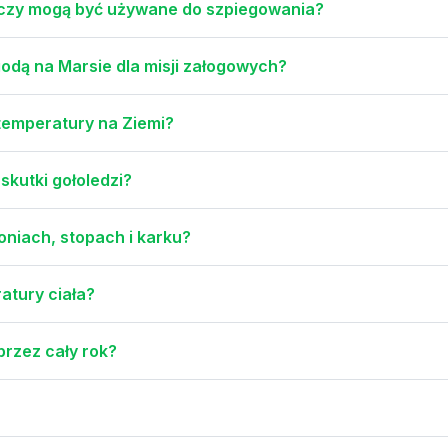
i czy mogą być używane do szpiegowania?
odą na Marsie dla misji załogowych?
temperatury na Ziemi?
skutki gołoledzi?
oniach, stopach i karku?
atury ciała?
przez cały rok?