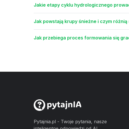
Jakie etapy cyklu hydrologicznego prow
Jak powstają krupy śnieżne i czym różnią 
Jak przebiega proces formowania się g
Pytajnia.pl - Twoje pytania, nasze
inteligentne odpowiedzi od AI.