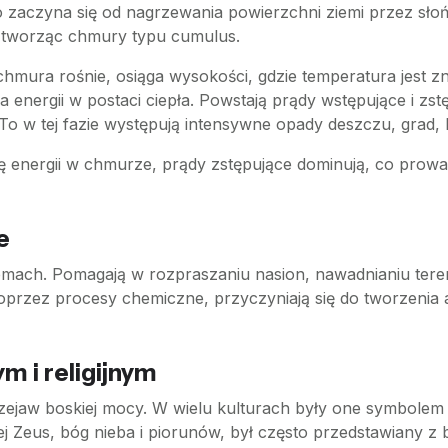
 zaczyna się od nagrzewania powierzchni ziemi przez słońc
, tworząc chmury typu cumulus.
 chmura rośnie, osiąga wysokości, gdzie temperatura jest z
 energii w postaci ciepła. Powstają prądy wstępujące i zst
 w tej fazie występują intensywne opady deszczu, grad, b
ię energii w chmurze, prądy zstępujące dominują, co prow
e
mach. Pomagają w rozpraszaniu nasion, nawadnianiu teren
poprzez procesy chemiczne, przyczyniają się do tworzeni
m i religijnym
zejaw boskiej mocy. W wielu kulturach były one symbolem 
ej Zeus, bóg nieba i piorunów, był często przedstawiany z 