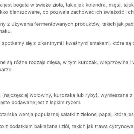
 jest bogata w świeże zioła, takie jak kolendra, mięta, ta
kko blanszowane, co pozwala zachować ich świeżość i ch
any z używania fermentowanych produktów, takich jak pada
maku.
spotkamy się z pikantnymi i kwaśnymi smakami, które są osi
ne są różne rodzaje mięsa, w tym kurczak, wieprzowina i 
parze.
 (najczęściej wołowiny, kurczaka lub ryby), wymieszana z z
często podawane jest z lepkim ryżem.
tańska wersja popularnej sałatki z zielonej papai, która je
 z dodatkiem bakłażana i ziół, takich jak trawa cytrynowa i 