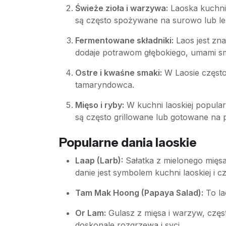
Świeże zioła i warzywa:
Laoska kuchnia
są często spożywane na surowo lub le
Fermentowane składniki:
Laos jest zn
dodaje potrawom głębokiego, umami s
Ostre i kwaśne smaki:
W Laosie często 
tamaryndowca.
Mięso i ryby:
W kuchni laoskiej popular
są często grillowane lub gotowane na 
Popularne dania laoskie
Laap (Larb):
Sałatka z mielonego mięsa
danie jest symbolem kuchni laoskiej i 
Tam Mak Hoong (Papaya Salad):
To lao
Or Lam:
Gulasz z mięsa i warzyw, często
doskonale rozgrzewa i syci.