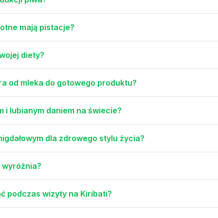
otne mają pistacje?
ojej diety?
era od mleka do gotowego produktu?
m i lubianym daniem na świecie?
igdałowym dla zdrowego stylu życia?
ą wyróżnia?
 podczas wizyty na Kiribati?