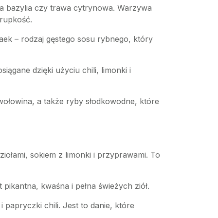
jska bazylia czy trawa cytrynowa. Warzywa
rupkość.
ek – rodzaj gęstego sosu rybnego, który
ągane dzięki użyciu chili, limonki i
wołowina, a także ryby słodkowodne, które
iołami, sokiem z limonki i przyprawami. To
st pikantna, kwaśna i pełna świeżych ziół.
papryczki chili. Jest to danie, które