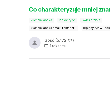
Co charakteryzuje mniej zna
kuchnia laoska
lepkie ryże
świeże zioła
kuchnia laoska smaki i składniki
lepiący ryż w Laos
Gość (5.172.*.*)
1 rok temu