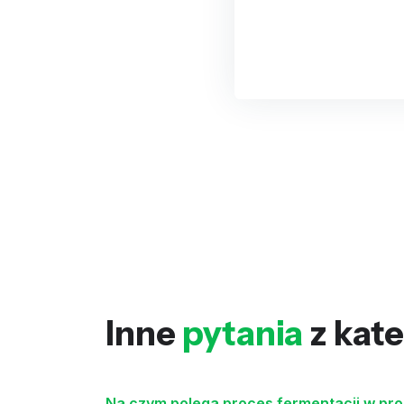
Inne
pytania
z kate
Na czym polega proces fermentacji w pro