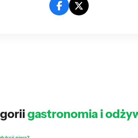
gorii
gastronomia i odży
dukcji piwa?