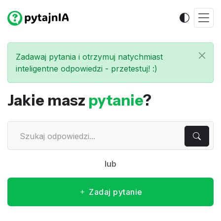
Zadawaj pytania i otrzymuj natychmiast
inteligentne odpowiedzi - przetestuj! :)
Jakie masz
pytanie
?
lub
Zadaj pytanie