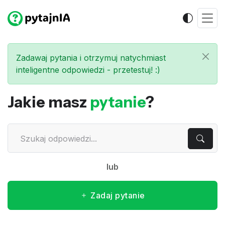
Zadawaj pytania i otrzymuj natychmiast
inteligentne odpowiedzi - przetestuj! :)
Jakie masz
pytanie
?
lub
Zadaj pytanie