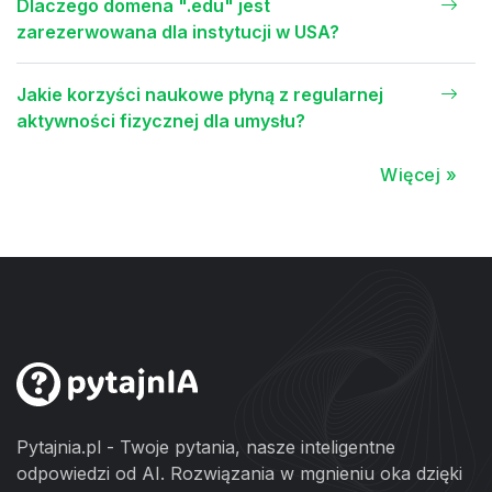
Dlaczego domena ".edu" jest
zarezerwowana dla instytucji w USA?
Jakie korzyści naukowe płyną z regularnej
aktywności fizycznej dla umysłu?
Więcej »
Pytajnia.pl - Twoje pytania, nasze inteligentne
odpowiedzi od AI. Rozwiązania w mgnieniu oka dzięki