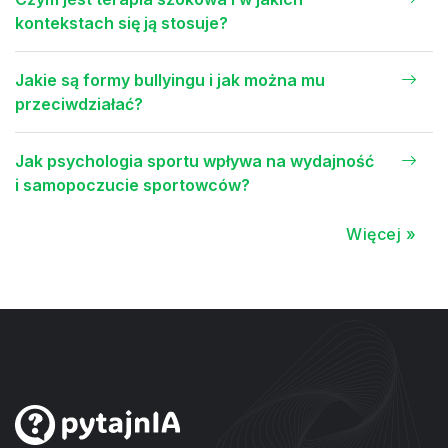
kontekstach się ją stosuje?
Jakie są formy bullyingu i jak można mu
przeciwdziałać?
Jak psychologia sportu wpływa na wydajność
i samopoczucie sportowców?
Więcej »