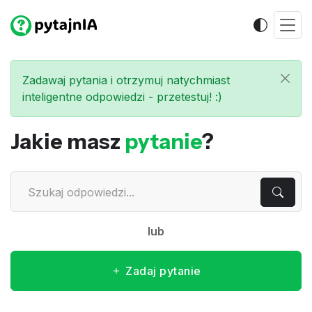
Zadawaj pytania i otrzymuj natychmiast
inteligentne odpowiedzi - przetestuj! :)
Jakie masz
pytanie
?
lub
Zadaj pytanie