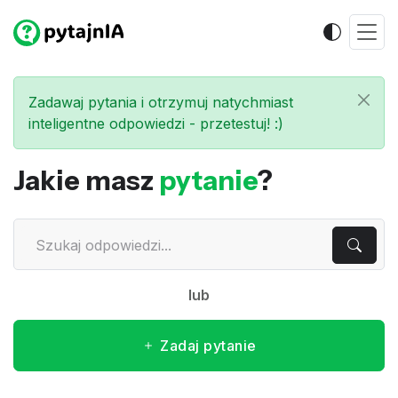
Zadawaj pytania i otrzymuj natychmiast
inteligentne odpowiedzi - przetestuj! :)
Jakie masz
pytanie
?
lub
Zadaj pytanie