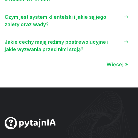
Czym jest system klientelski i jakie są jego
zalety oraz wady?
Jakie cechy mają reżimy postrewolucyjne i
jakie wyzwania przed nimi stoją?
Więcej »