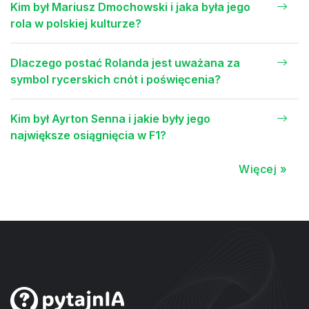
Kim był Mariusz Dmochowski i jaka była jego
rola w polskiej kulturze?
Dlaczego postać Rolanda jest uważana za
symbol rycerskich cnót i poświęcenia?
Kim był Ayrton Senna i jakie były jego
największe osiągnięcia w F1?
Więcej »