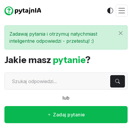
Zadawaj pytania i otrzymuj natychmiast
inteligentne odpowiedzi - przetestuj! :)
Jakie masz
pytanie
?
lub
Zadaj pytanie