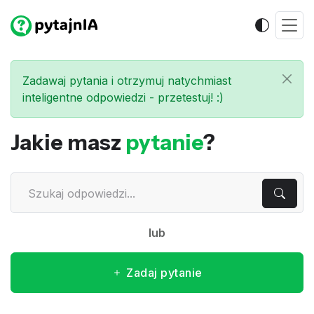
Zadawaj pytania i otrzymuj natychmiast
inteligentne odpowiedzi - przetestuj! :)
Jakie masz
pytanie
?
lub
Zadaj pytanie