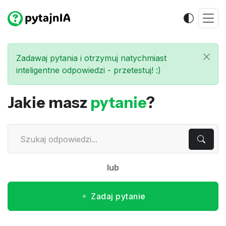
Zadawaj pytania i otrzymuj natychmiast
inteligentne odpowiedzi - przetestuj! :)
Jakie masz
pytanie
?
lub
Zadaj pytanie