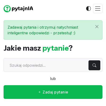
Zadawaj pytania i otrzymuj natychmiast
inteligentne odpowiedzi - przetestuj! :)
Jakie masz
pytanie
?
lub
Zadaj pytanie