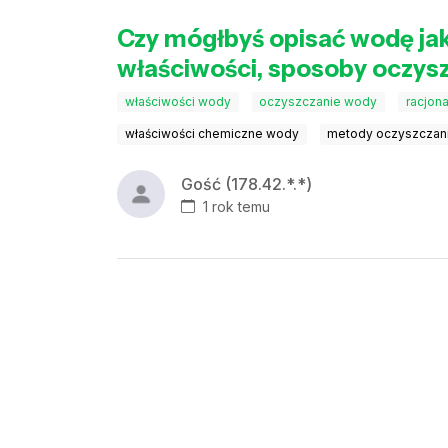
Czy mógłbyś opisać wodę jak
właściwości, sposoby oczys
właściwości wody
oczyszczanie wody
racjon
właściwości chemiczne wody
metody oczyszczan
Gość (178.42.*.*)
1 rok temu