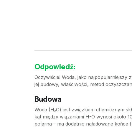
Odpowiedź:
Oczywiście! Woda, jako najpopularniejszy
jej budowy, właściwości, metod oczyszcza
Budowa
Woda (H₂O) jest związkiem chemicznym skł
kąt między wiązaniami H-O wynosi około 104
polarna – ma dodatnio naładowane końce (w