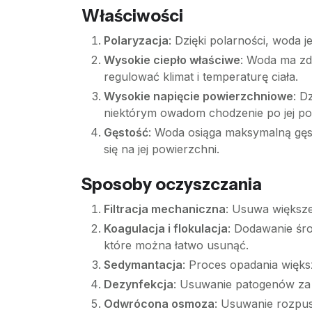
Właściwości
Polaryzacja
: Dzięki polarności, woda 
Wysokie ciepło właściwe
: Woda ma zd
regulować klimat i temperaturę ciała.
Wysokie napięcie powierzchniowe
: D
niektórym owadom chodzenie po jej po
Gęstość
: Woda osiąga maksymalną gęst
się na jej powierzchni.
Sposoby oczyszczania
Filtracja mechaniczna
: Usuwa większe
Koagulacja i flokulacja
: Dodawanie śr
które można łatwo usunąć.
Sedymantacja
: Proces opadania więks
Dezynfekcja
: Usuwanie patogenów za
Odwrócona osmoza
: Usuwanie rozpu