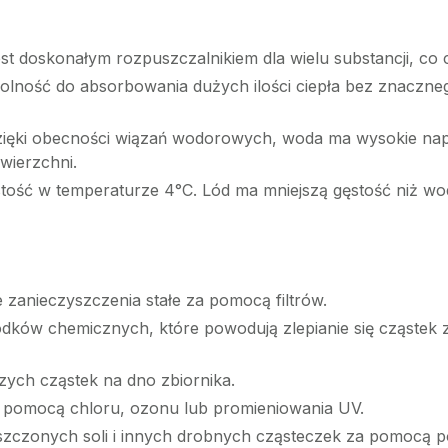
jest doskonałym rozpuszczalnikiem dla wielu substancji, co
olność do absorbowania dużych ilości ciepła bez znaczn
zięki obecności wiązań wodorowych, woda ma wysokie nap
wierzchni.
ość w temperaturze 4°C. Lód ma mniejszą gęstość niż wod
 zanieczyszczenia stałe za pomocą filtrów.
odków chemicznych, które powodują zlepianie się cząstek 
zych cząstek na dno zbiornika.
 pomocą chloru, ozonu lub promieniowania UV.
szczonych soli i innych drobnych cząsteczek za pomocą 