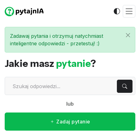
Zadawaj pytania i otrzymuj natychmiast
inteligentne odpowiedzi - przetestuj! :)
Jakie masz
pytanie
?
lub
Zadaj pytanie