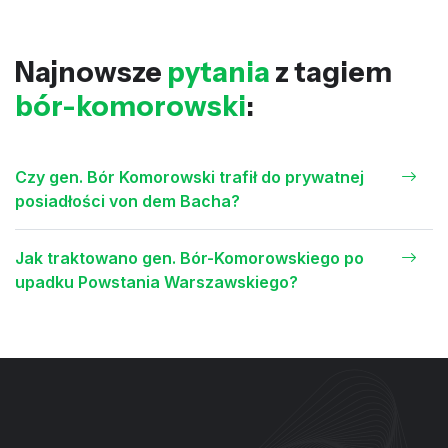
Najnowsze
pytania
z tagiem
bór-komorowski
:
Czy gen. Bór Komorowski trafił do prywatnej
posiadłości von dem Bacha?
Jak traktowano gen. Bór-Komorowskiego po
upadku Powstania Warszawskiego?