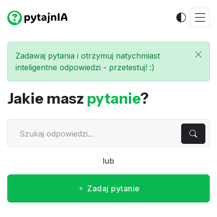
Zadawaj pytania i otrzymuj natychmiast
inteligentne odpowiedzi - przetestuj! :)
Jakie masz
pytanie
?
lub
Zadaj pytanie