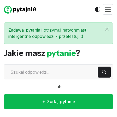
Zadawaj pytania i otrzymuj natychmiast
inteligentne odpowiedzi - przetestuj! :)
Jakie masz
pytanie
?
lub
Zadaj pytanie