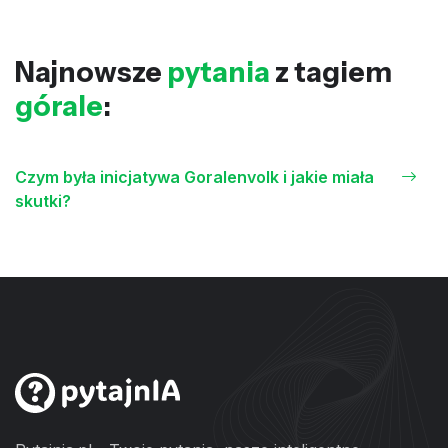
Najnowsze
pytania
z tagiem
górale
:
Czym była inicjatywa Goralenvolk i jakie miała
skutki?